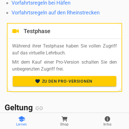
Vorfahrtsregeln bei Häfen
Vorfahrtsregeln auf den Rheinstrecken
Testphase
Während ihrer Testphase haben Sie vollen Zugriff
auf das virtuelle Lehrbuch.
Mit dem Kauf einer Pro-Version schalten Sie den
unbegrenzten Zugriff frei.
ZU DEN PRO-VERSIONEN
Gel­tung
Die We­ge­rechts­re­geln - so­wie alle an­de­ren Schiff­
Lernen
Shop
Infos