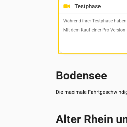
Testphase
Während ihrer Testphase haben S
Mit dem Kauf einer Pro-Version 
Bo­den­see
Die ma­xi­ma­le Fahrt­ge­schwin­d
Al­ter Rhein u