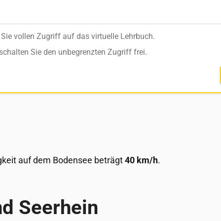
ie vollen Zugriff auf das virtuelle Lehrbuch.
schalten Sie den unbegrenzten Zugriff frei.
ig­keit auf dem Bo­den­see be­trägt
40 km/h
.
nd See­rhein