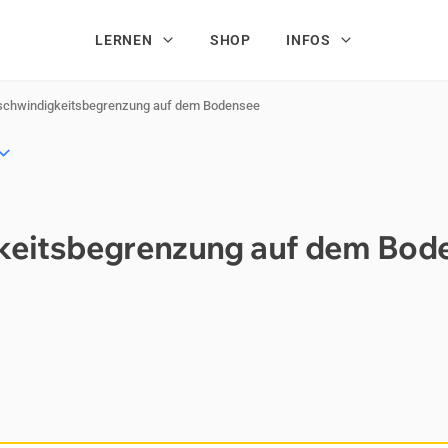
LERNEN
SHOP
INFOS
schwin­dig­keits­be­gren­zung auf dem Bo­den­see
­keits­be­gren­zung auf dem Bo­d