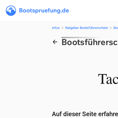
Infos
Ratgeber Bootsführerschein
Bo
Boots­füh­rer­s
Tac
Auf die­ser Sei­te er­fah­