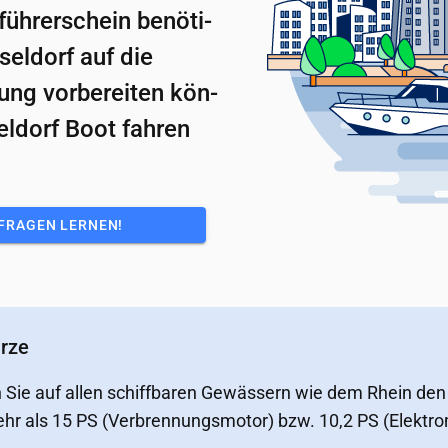
üh­rer­schein be­nö­ti­
sel­dorf auf die
ung vor­be­rei­ten kön­
l­dorf Boot fah­ren
FRAGEN LERNEN!
ürze
n Sie auf allen schiffbaren Gewässern wie dem Rhein de
hr als 15 PS (Verbrennungsmotor) bzw. 10,2 PS (Elektro