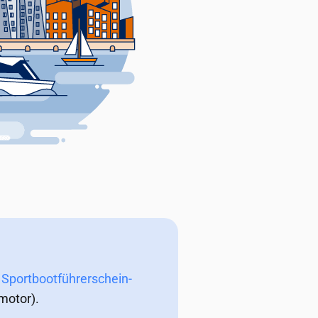
n
Sportbootführerschein-
motor).