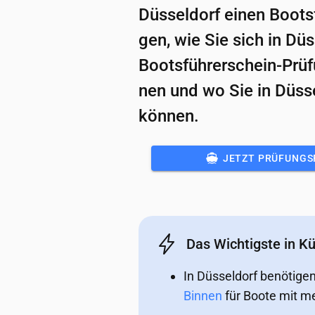
Düs­sel­dorf ei­nen Boots­f
gen, wie Sie sich in Düs­
Boots­füh­rer­schein-Prü­f
nen und wo Sie in Düs­se
kön­nen.
JETZT PRÜFUNGS
Das Wichtigste in K
In Düsseldorf benötige
Binnen
für Boote mit me