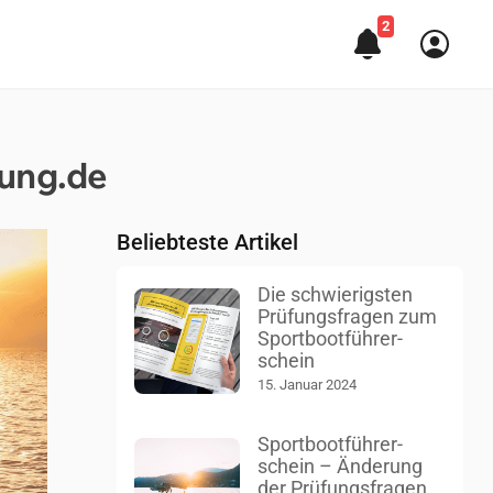
2
fung.de
Beliebteste Artikel
Die schwie­rigs­ten
Prü­fungs­fra­gen zum
Sport­boot­füh­rer­
schein
15. Januar 2024
Sport­boot­füh­rer­
schein – Än­de­rung
der Prü­fungs­fra­gen