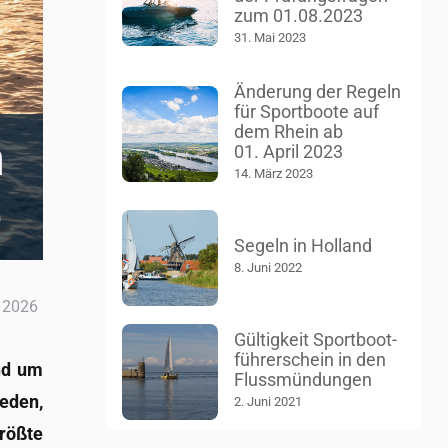
zum 01.08.2023
31. Mai 2023
Än­de­rung der Re­geln
für Sport­boo­te auf
dem Rhein ab
m
01. April 2023
14. März 2023
e
Se­geln in Hol­land
8. Juni 2022
 2026
Gül­tig­keit Sport­boot­
füh­rer­schein in den
und um
Fluss­mün­dun­gen
e­den,
2. Juni 2021
röß­te