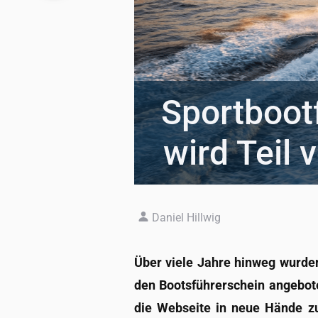
Sport­boot
wird Teil 
Daniel Hillwig
Über vie­le Jah­re hin­weg wur­de
den Boots­füh­rer­schein an­ge­bo­t
die Web­sei­te in neue Hän­de zu