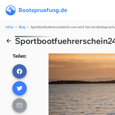
Infos
Blog
Sport­boot­fueh­rer­schein24.com wird Teil von Boots­prue­f
Sport­boot­fueh­rer­schein2
Teilen: