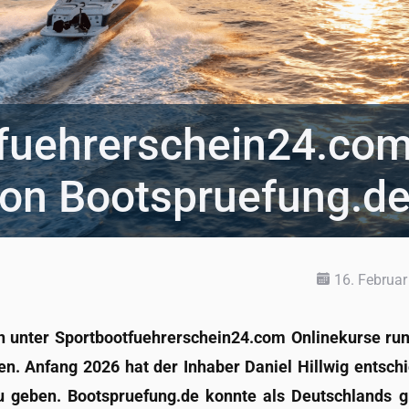
­fueh­rer­schein24.co
von Boots­prue­fung.d
16. Februar
n un­ter Sport­boot­fueh­rer­schein24.com On­line­kur­se r
en. An­fang 2026 hat der In­ha­ber Da­ni­el Hill­wig ent­schi
 ge­ben. Boots­prue­fung.de konn­te als Deutsch­lands g